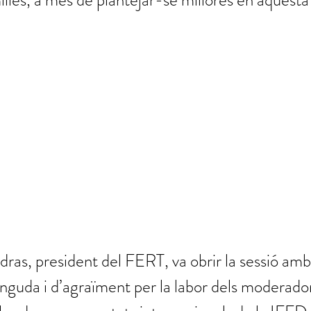
ílies, a més de plantejar-se millores en aquesta
ras, president del FERT, va obrir la sessió amb
nguda i d’agraïment per la labor dels moderado