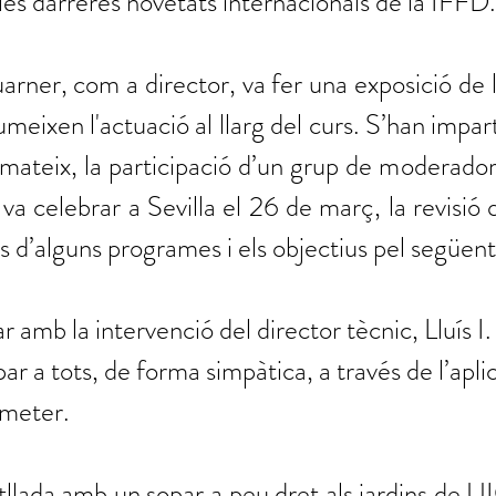
r les darreres novetats internacionals de la IFFD.
rner, com a director, va fer una exposició de le
eixen l'actuació al llarg del curs. S’han impart
 mateix, la participació d’un grup de moderadors
celebrar a Sevilla el 26 de març, la revisió q
s d’alguns programes i els objectius pel següent 
r amb la intervenció del director tècnic, Lluís I
par a tots, de forma simpàtica, a través de l’apli
imeter.
vetllada amb un sopar a peu dret als jardins de U