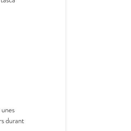
 tasca 
 unes 
rs durant 