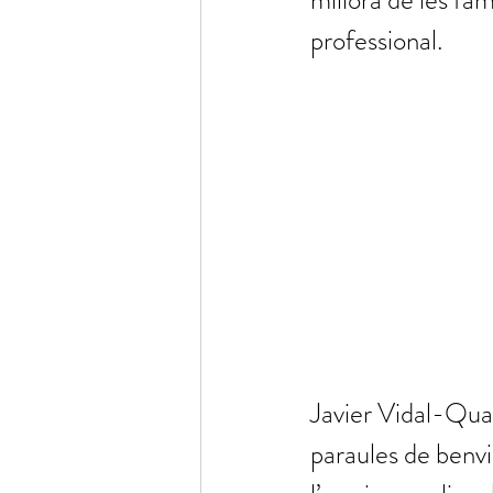
millora de les fam
professional.
Javier Vidal-Quad
paraules de benvi