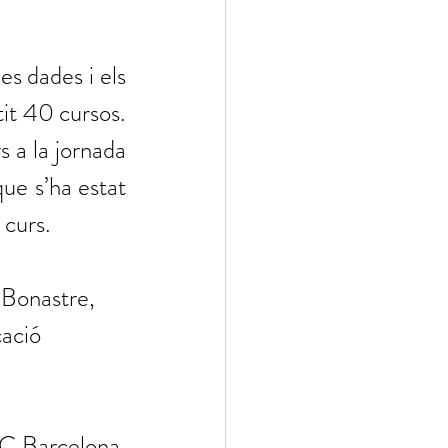
s dades i els 
it 40 cursos. 
 a la jornada 
ue s’ha estat 
curs.  
. Bonastre, 
cació 
IC Barcelona, 