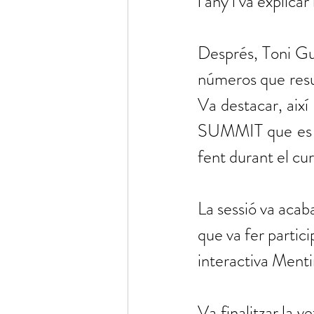
l’any i va explica
Després, Toni Gua
números que resum
Va destacar, així
SUMMIT que es va 
fent durant el cur
La sessió va acaba
que va fer partici
interactiva Ment
Va finalitzar la 