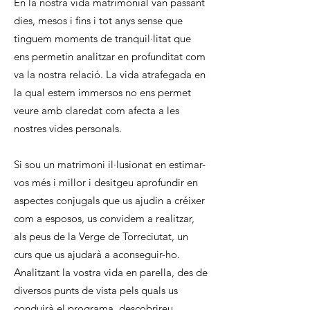
En la nostra vida matrimonial van passant
dies, mesos i fins i tot anys sense que
tinguem moments de tranquil·litat que
ens permetin analitzar en profunditat com
va la nostra relació. La vida atrafegada en
la qual estem immersos no ens permet
veure amb claredat com afecta a les
nostres vides personals.
Si sou un matrimoni il·lusionat en estimar-
vos més i millor i desitgeu aprofundir en
aspectes conjugals que us ajudin a créixer
com a esposos, us convidem a realitzar,
als peus de la Verge de Torreciutat, un
curs que us ajudarà a aconseguir-ho.
Analitzant la vostra vida en parella, des de
diversos punts de vista pels quals us
conduirà el programa, descobrireu