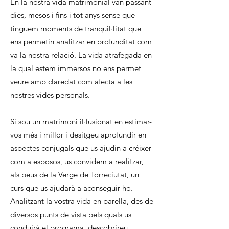
En la nostra vida matrimonial van passant
dies, mesos i fins i tot anys sense que
tinguem moments de tranquil·litat que
ens permetin analitzar en profunditat com
va la nostra relació. La vida atrafegada en
la qual estem immersos no ens permet
veure amb claredat com afecta a les
nostres vides personals.
Si sou un matrimoni il·lusionat en estimar-
vos més i millor i desitgeu aprofundir en
aspectes conjugals que us ajudin a créixer
com a esposos, us convidem a realitzar,
als peus de la Verge de Torreciutat, un
curs que us ajudarà a aconseguir-ho.
Analitzant la vostra vida en parella, des de
diversos punts de vista pels quals us
conduirà el programa, descobrireu