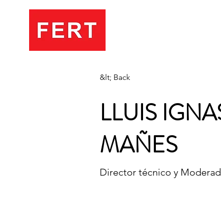
&lt; Back
LLUIS IGN
MAÑES
Director técnico y Modera