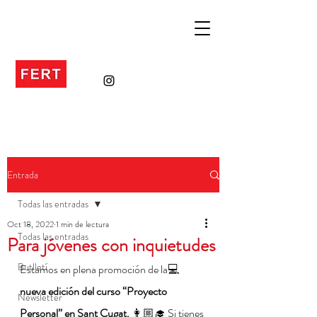
Entrada
Todas las entradas
Oct 18, 2022
1 min de lectura
Todas las entradas
Para jóvenes con inquietudes
Butlletí
Estamos en plena promoción de la💻
nueva edición del curso “Proyecto 
Newsletter
Personal” en Sant Cugat. 
👩🏼‍🎓 Si tienes 