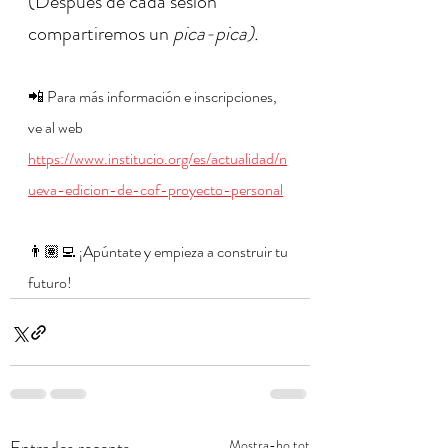
(Después de cada sesión 
compartiremos un 
pica-pica).
📲 Para más información e inscripciones, 
ve al web 
https://www.institucio.org/es/actualidad/n
ueva-edicion-de-cof-proyecto-personal
👨🏽‍💻 ¡Apúntate y empieza a construir tu 
futuro!
Mostra-ho tot