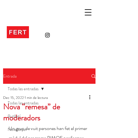
Entrada
Todas las entradas
Dec 15, 2022
1 min de lectura
Todas las entradas
Nova “remesa” de
moderadors
Butlletí
Un grup de vuit persones han fet el primer 
Newsletter
mòdul del programa PIMOF per formar-