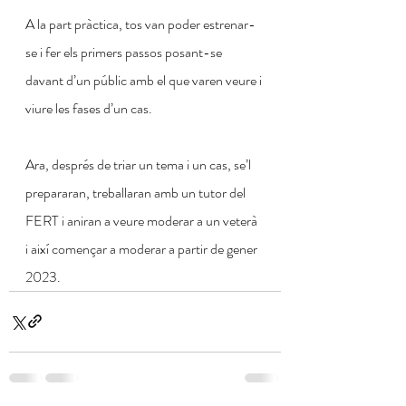
A la part pràctica, tos van poder estrenar-
se i fer els primers passos posant-se 
davant d’un públic amb el que varen veure i 
viure les fases d’un cas.
Ara, després de triar un tema i un cas, se’l 
prepararan, treballaran amb un tutor del 
FERT i aniran a veure moderar a un veterà 
i així començar a moderar a partir de gener 
2023. 