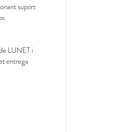
donant suport 
os 
O de LUNET i 
et entrega 