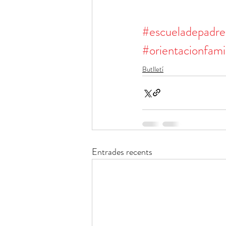
#escueladepadre
#orientacionfamil
Butlletí
Entrades recents