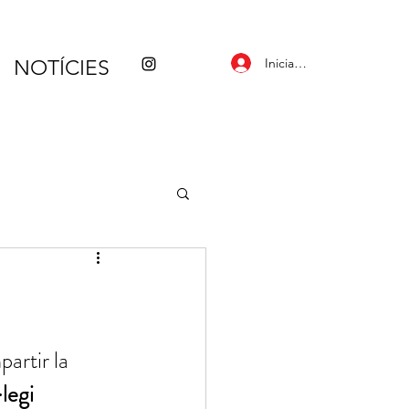
Inicia la sessió
NOTÍCIES
artir la 
·legi 