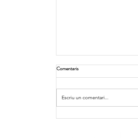
Comentaris
Escriu un comentari...
Cloenda del curs de l'Associació
FERT