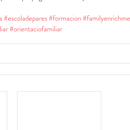
s
#escoladepares
#formacion
#familyenrichme
iar
#orientaciofamiliar