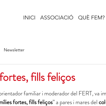
INICI
ASSOCIACIÓ
QUÈ FEM?
Newsletter
ortes, fills feliços
orientador familiar i moderador del FERT, va imp
ílies fortes, fills feliços
” a pares i mares del 
col