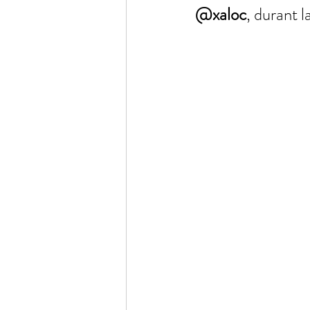
@xaloc
, durant l