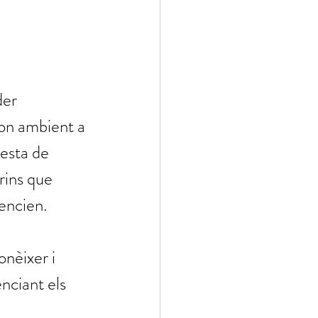
der 
bon ambient a 
esta de 
rins que 
encien. 
onèixer i 
nciant els 