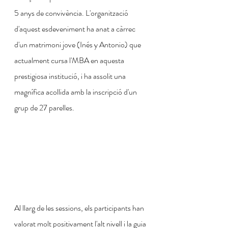
5 anys de convivència. L'organització 
d'aquest esdeveniment ha anat a càrrec 
d'un matrimoni jove (Inés y Antonio) que 
actualment cursa l'MBA en aquesta 
prestigiosa institució, i ha assolit una 
magnífica acollida amb la inscripció d'un 
grup de 27 parelles.
Al llarg de les sessions, els participants han 
valorat molt positivament l'alt nivell i la guia 