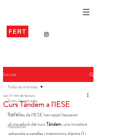
Entrada
Todas las entradas
Jun 5
1 min de lectura
Todas las entradas
Curs Tàndem a l'IESE
Butlletí
Les aules de l'IESE han estat l'escenari 
d'una edició del curs 
Tàndem
, una iniciativa 
Newsletter
adreçada a parelles i matrimonis d'entre 0 i 