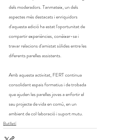
dels moderadors. Tanmateix, un dels 
aspectes més destacats i enriquidors 
d'aquesta edició ha estat l'oportunitat de 
compartir experiències, conèixer-se i 
travar relacions d'amistat sòlides entre les 
diferents parelles assistents.
Amb aquesta activitat, FERT continua 
consolidant espais formatius i de trobada 
que ajuden les parelles joves a enfortir el 
seu projecte de vida en comú, en un 
ambient de col·laboració i suport mutu.
Butlletí