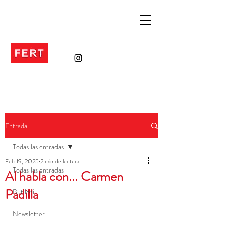
Entrada
Todas las entradas
Feb 19, 2025
2 min de lectura
Todas las entradas
Al habla con... Carmen
Padilla
Butlletí
Newsletter