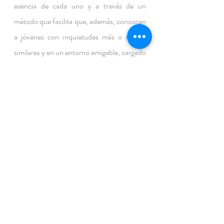
esencia de cada uno y a través de un 
método que facilita que, además, conozcan 
a jóvenes con inquietudes más o menos 
similares y en un entorno amigable, cargado 
de mucho sentido común y de mucho 
sentido del humor.
Butlletí
Entrades recents
Mostra-ho tot