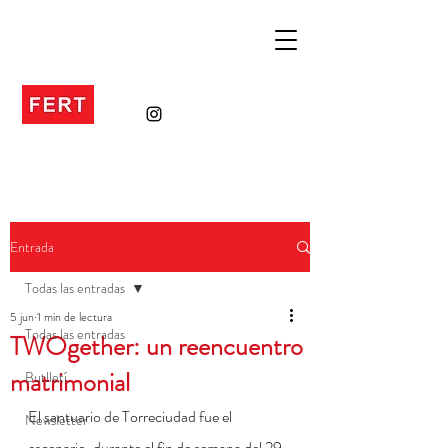
Entrada
Todas las entradas
5 jun
1 min de lectura
Todas las entradas
TWOgether: un reencuentro
matrimonial
Butlletí
El santuario de Torreciudad fue el 
Newsletter
escenario, durante el fin de semana del 29 