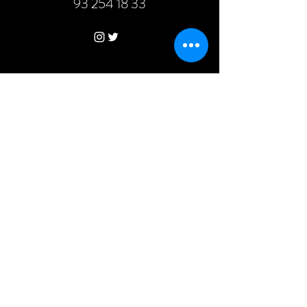
93 254 18 33
Asociación FERT
C/ Inmaculada, 22
08017 Barcelona
fert@fert.es
93 254 18 33