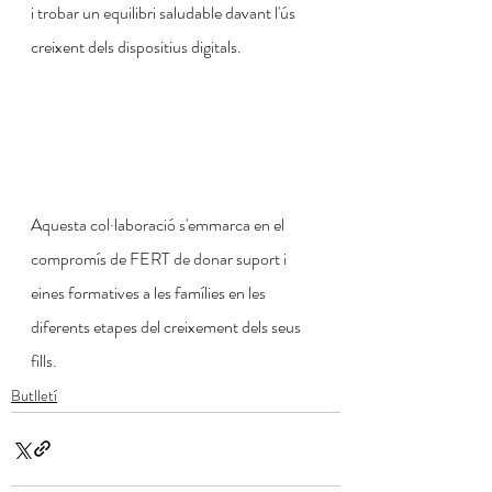
i trobar un equilibri saludable davant l'ús 
creixent dels dispositius digitals.
Aquesta col·laboració s'emmarca en el 
compromís de FERT de donar suport i 
eines formatives a les famílies en les 
diferents etapes del creixement dels seus 
fills.
Butlletí