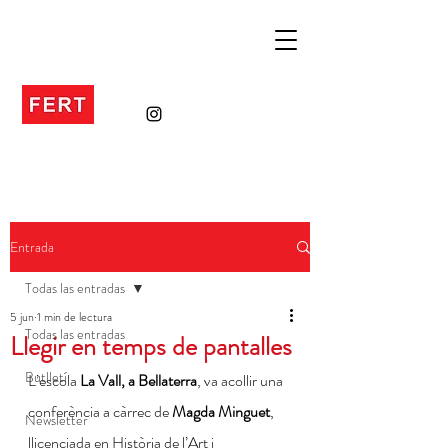
Entrada
Todas las entradas
5 jun
1 min de lectura
Todas las entradas
Llegir en temps de pantalles
Butlletí
L’escola 
La Vall, a Bellaterra
, va acollir una 
conferència a càrrec de 
Magda Minguet
, 
Newsletter
llicenciada en Història de l’Art i 