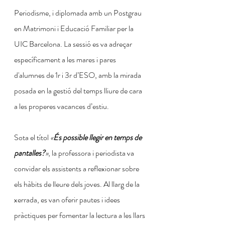
Periodisme, i diplomada amb un Postgrau 
en Matrimoni i Educació Familiar per la 
UIC Barcelona. La sessió es va adreçar 
específicament a les mares i pares 
d'alumnes de 1r i 3r d’ESO, amb la mirada 
posada en la gestió del temps lliure de cara 
a les properes vacances d’estiu.
Sota el títol 
«
És possible llegir en temps de 
pantalles?
»
, la professora i periodista va 
convidar els assistents a reflexionar sobre 
els hàbits de lleure dels joves. Al llarg de la 
xerrada, es van oferir pautes i idees 
pràctiques per fomentar la lectura a les llars 