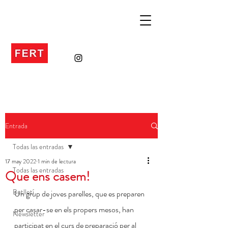
Entrada
Todas las entradas
17 may 2022
1 min de lectura
Todas las entradas
Que ens casem!
Butlletí
Un grup de joves parelles, que es preparen 
per casar-se en els propers mesos, han 
Newsletter
participat en el curs de preparació per al 