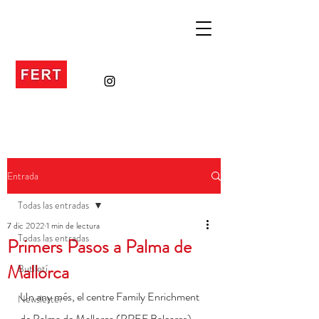
Entrada
Todas las entradas
7 dic 2022
1 min de lectura
Todas las entradas
Primers Pasos a Palma de
Mallorca
Butlletí
Un any més, el centre Family Enrichment 
Newsletter
de Palma de Mallorca (PREF Baleares) 