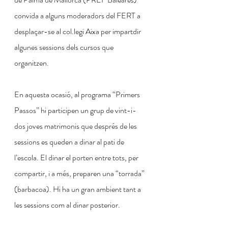
convida a alguns moderadors del FERT a 
desplaçar-se al col.legi Aixa per impartdir 
algunes sessions dels cursos que 
organitzen.  
En aquesta ocasió, al programa “Primers 
Passos” hi participen un grup de vint-i-
dos joves matrimonis que després de les 
sessions es queden a dinar al pati de 
l’escola. El dinar el porten entre tots, per 
compartir, i a més, preparen una “torrada” 
(barbacoa). Hi ha un gran ambient tant a 
les sessions com al dinar posterior. 