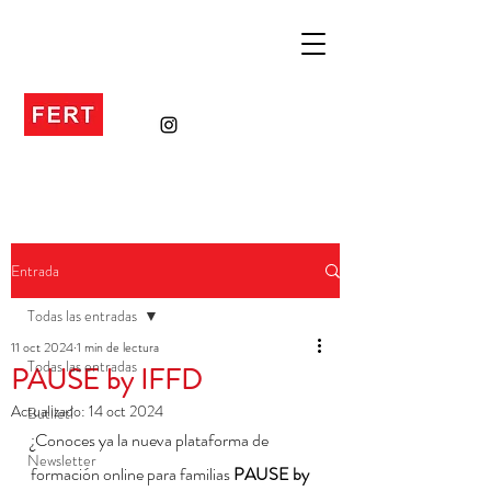
Entrada
Todas las entradas
11 oct 2024
1 min de lectura
Todas las entradas
PAUSE by IFFD
Actualizado:
14 oct 2024
Butlletí
¿Conoces ya la nueva plataforma de 
Newsletter
formación online para familias 
PAUSE by 