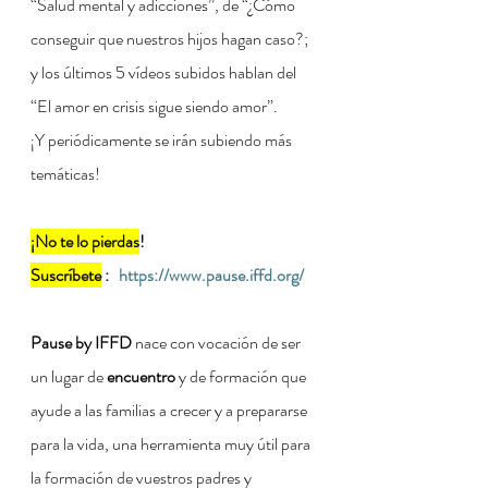
“Salud mental y adicciones”, de “¿Cómo 
conseguir que nuestros hijos hagan caso?; 
y los últimos 5 vídeos subidos hablan del 
“El amor en crisis sigue siendo amor”. 
¡Y periódicamente se irán subiendo más 
temáticas!
¡No te lo pierdas
!
Suscríbete
 :   
https://www.pause.iffd.org/
Pause by IFFD
 nace con vocación de ser 
un lugar de 
encuentro
 y de formación que 
ayude a las familias a crecer y a prepararse 
para la vida, una herramienta muy útil para 
la formación de vuestros padres y 