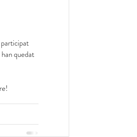
participat 
o han quedat 
re!