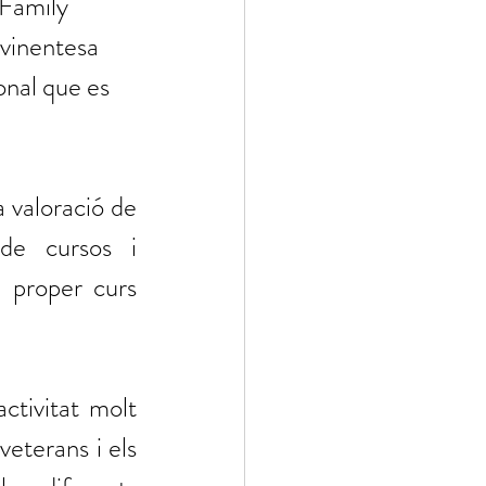
 Family 
vinentesa 
onal que es 
 valoració de 
de cursos i 
 proper curs 
ctivitat molt 
terans i els 