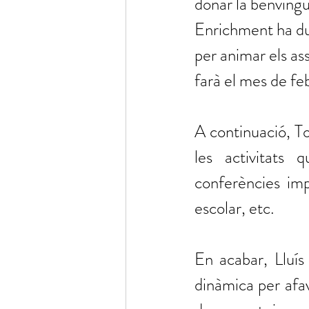
donar la benvingud
Enrichment ha dut
per animar els ass
farà el mes de fe
A continuació, To
les activitats 
conferències imp
escolar, etc.
En acabar, Lluís 
dinàmica per afav