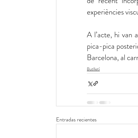
de recent incor
experiències visc
A l’acte, hi van 
pica-pica posteri
Barcelona, al car
Butlletí
Entradas recientes