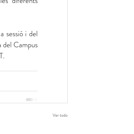
es diferents 
 sessió i del 
na del Campus 
.   
Ver todo