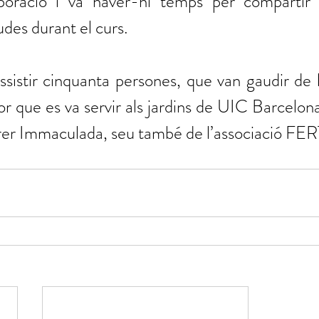
poració i va haver-hi temps per compartir l
udes durant el curs.
assistir cinquanta persones, que van gaudir de la
or que es va servir als jardins de UIC Barcelo
rer Immaculada, seu també de l’associació FERT