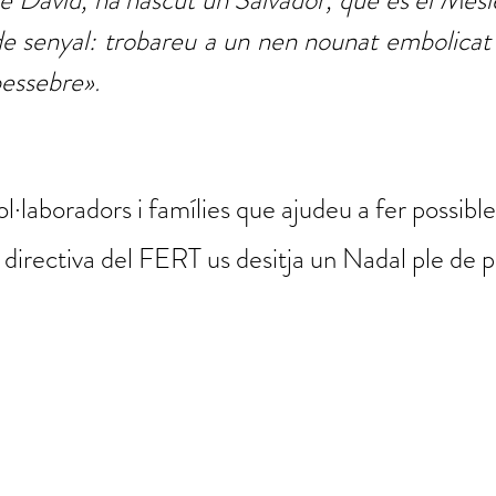
 de David, ha nascut un Salvador, que és el Mesíe
 de senyal: trobareu a un nen nounat embolicat 
 pessebre»
.
col·laboradors i famílies que ajudeu a fer possibl
 directiva del FERT us desitja un Nadal ple de pa