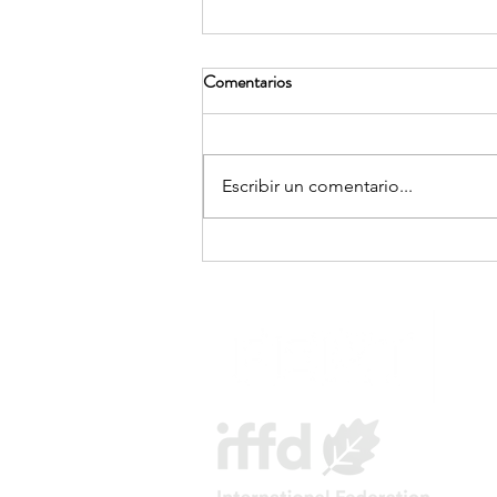
Comentarios
Escribir un comentario...
TWOgether: un reencuentro
matrimonial