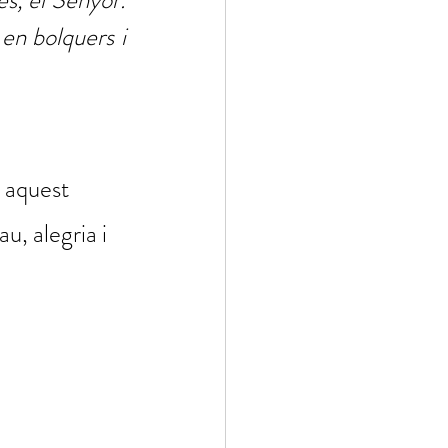
s, el Senyor. 
en bolquers i 
e aquest 
u, alegria i 