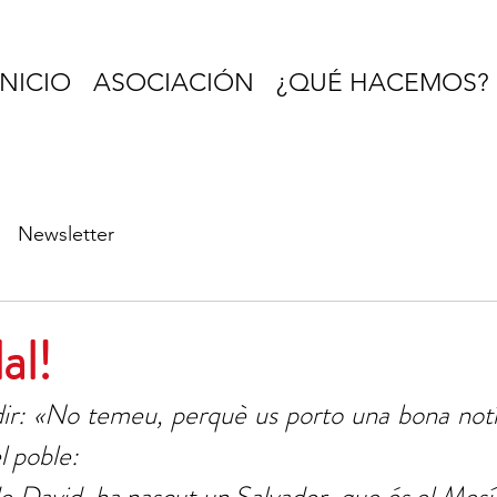
INICIO
ASOCIACIÓN
¿QUÉ HACEMOS?
Newsletter
al!
dir: «No temeu, perquè us porto una bona notíc
l poble: 