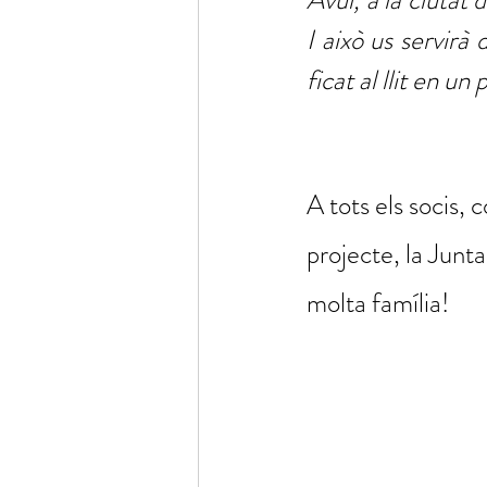
Avui, a la ciutat
I això us servirà
ficat al llit en un
A tots els socis, 
projecte, la Junta
molta família!