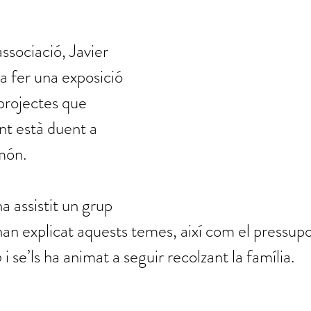
associació, Javier 
 fer una exposició 
 projectes que 
t està duent a 
món.
a assistit un grup 
’han explicat aquests temes, així com el pressupo
se’ls ha animat a seguir recolzant la família.