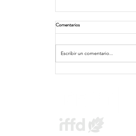
Comentarios
Escribir un comentario...
TWOgether: un reencuentro
matrimonial