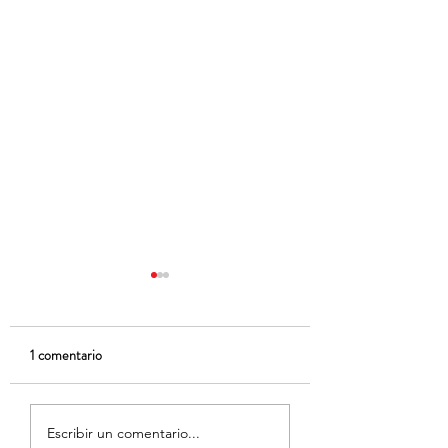
1 comentario
Curs Tàndem a l'IE
Llegir en temps de
Escribir un comentario...