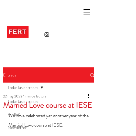
Entrada
Todas las entradas
22 may 2023
1 min de lectura
Todas las entradas
Married Love course at IESE
Butlletí
We have celebrated yet another year of the 
Married Love course at IESE. 
Newsletter