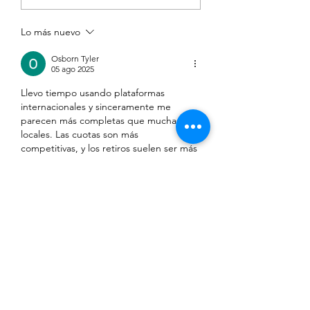
pantalles
Lo más nuevo
Osborn Tyler
05 ago 2025
Llevo tiempo usando plataformas 
internacionales y sinceramente me 
parecen más completas que muchas 
locales. Las cuotas son más 
competitivas, y los retiros suelen ser más 
rápidos, especialmente con Neteller. 
Además, el soporte técnico en español 
de algunas 
casas de apuestas 
internacionales
, como Vegasino, es 
bastante eficiente. Para mí, lo clave es 
que tengan buena cobertura deportiva 
y apps móviles estables.
Me gusta