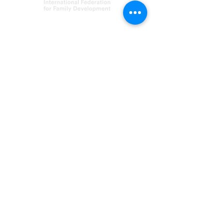
Asociación FERT
C/ Inmaculada, 22
08017 Barcelona
fert@fert.es
93 254 18 33
©2021 FERT
¡Síguenos!
Aviso Legal
Política de privacidad
Política de cookies