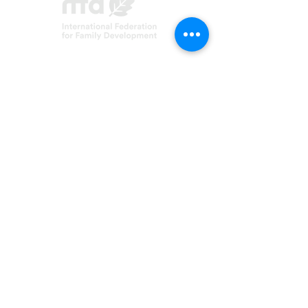
Asociación FERT
C/ Inmaculada, 22
08017 Barcelona
fert@fert.es
93 254 18 33
©2021 FERT
¡Síguenos!
Aviso Legal
Política de privacidad