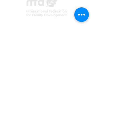
Asociación FERT
C/ Inmaculada, 22
08017 Barcelona
fert@fert.es
93 254 18 33
©2021 FERT
¡Síguenos!
Aviso Legal
Política de privacidad