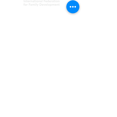
Asociación FERT
C/ Inmaculada, 22
08017 Barcelona
fert@fert.es
93 254 18 33
©2021 FERT
¡Síguenos!
Aviso Legal
Política de privacidad
Política de cookies