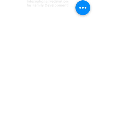
Asociación FERT
C/ Inmaculada, 22
08017 Barcelona
fert@fert.es
93 254 18 33
©2021 FERT
¡Síguenos!
Aviso Legal
Política de privacidad
Política de cookies