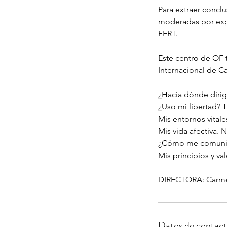
Para extraer conclu
moderadas por expe
FERT.
Este centro de OF t
Internacional de C
¿Hacia dónde dirig
¿Uso mi libertad? 
Mis entornos vital
Mis vida afectiva. 
¿Cómo me comunico
Mis principios y v
DIRECTORA: Carme
Datos de contac