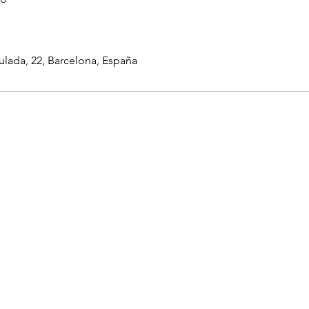
ulada, 22, Barcelona, España
Asociación FERT
C/ Inmaculada, 22
08017 Barcelona
fert@fert.es
93 254 18 33