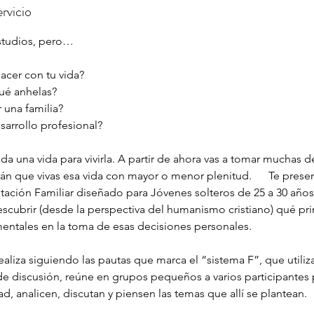
rvicio
studios, pero…
acer con tu vida?
ué anhelas?
 una familia?
sarrollo profesional?
toda una vida para vivirla. A partir de ahora vas a tomar muchas 
rán que vivas esa vida con mayor o menor plenitud. Te pres
ación Familiar diseñado para Jóvenes solteros de 25 a 30 año
escubrir (desde la perspectiva del humanismo cristiano) qué pri
ntales en la toma de esas decisiones personales.
ealiza siguiendo las pautas que marca el “sistema F”, que utili
e discusión, reúne en grupos pequeños a varios participantes
, analicen, discutan y piensen las temas que allí se plantean.