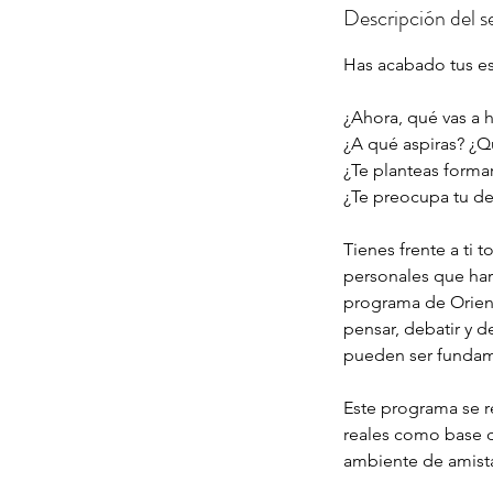
i
Descripción del se
z
a
Has acabado tus e
d
o
¿Ahora, qué vas a h
¿A qué aspiras? ¿Q
¿Te planteas formar
¿Te preocupa tu de
Tienes frente a ti 
personales que ha
programa de Orient
pensar, debatir y d
pueden ser fundame
Este programa se r
reales como base d
ambiente de amistad