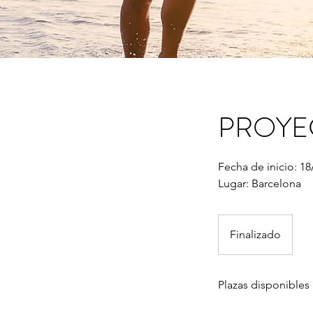
PROYE
Fecha de inicio: 18
Lugar: Barcelona
Finalizado
F
i
n
Plazas disponibles
a
l