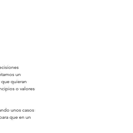
decisiones
entamos un
s que quieran
ncipios o valores
zando unos casos
 para que en un