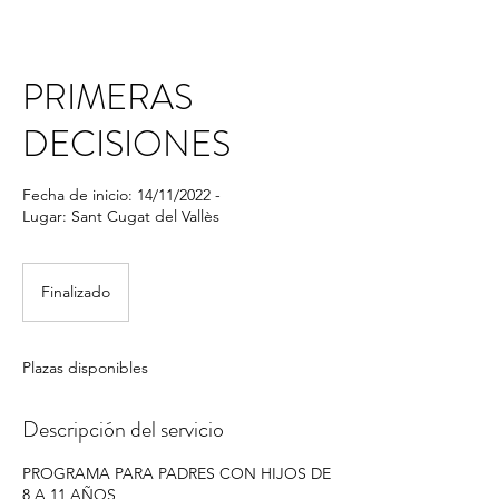
PRIMERAS
DECISIONES
Fecha de inicio: 14/11/2022 -
Lugar: Sant Cugat del Vallès
Finalizado
F
i
n
a
Plazas disponibles
l
i
z
Descripción del servicio
a
d
PROGRAMA PARA PADRES CON HIJOS DE
o
8 A 11 AÑOS