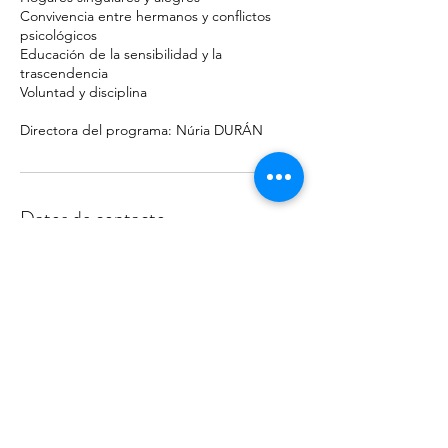
Convivencia entre hermanos y conflictos
psicológicos
Educación de la sensibilidad y la
trascendencia
Voluntad y disciplina
Directora del programa: Núria DURÁN
Datos de contacto
93 254 18 33
fert@fert.es
Carrer de la Immaculada, 22, Barcelona,
España