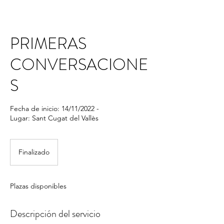
PRIMERAS
CONVERSACIONE
S
Fecha de inicio: 14/11/2022 -
Lugar: Sant Cugat del Vallès
Finalizado
F
i
n
a
Plazas disponibles
l
i
z
Descripción del servicio
a