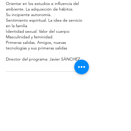
Orientar en los estudios e influencia del
ambiente. La adquisición de hábitos
Su incipiente autonomía.
Sentimiento espiritual. La idea de servicio
en la familia
Identidad sexual. Valor del cuerpo:
Masculinidad y feminidad.
Primeras salidas. Amigos, nuevas
tecnologías y sus primeras salidas
Director del programa: Javier SÁNCHEZ
Datos de contacto
93 254 18 33
fert@fert.es
Carrer de la Immaculada, 22, Barcelona,
España