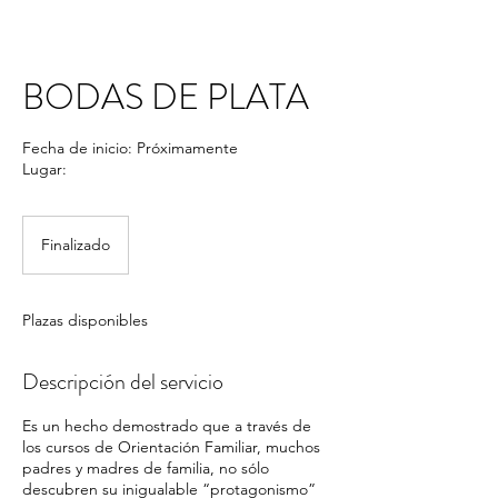
BODAS DE PLATA
Fecha de inicio: Próximamente
Lugar:
Finalizado
F
i
n
a
Plazas disponibles
l
i
z
Descripción del servicio
a
d
Es un hecho demostrado que a través de
o
los cursos de Orientación Familiar, muchos
padres y madres de familia, no sólo
descubren su inigualable “protagonismo”