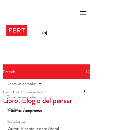
Entrada
Todas las entradas
11 abr 2024
2 min de lectura
Todas las entradas
Libro: Elogio del pensar
Butlletí
Fuente: Aceprensa
Newsletter
Autor: Ricardo Piñero Moral