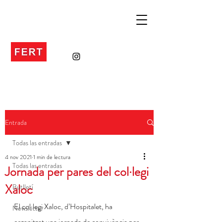
Entrada
Todas las entradas
4 nov 2021
1 min de lectura
Todas las entradas
Jornada per pares del col·legi
Xaloc
Butlletí
El col·legi Xaloc, d’Hospitalet, ha 
Newsletter
organitzat una jornada de convivència per 