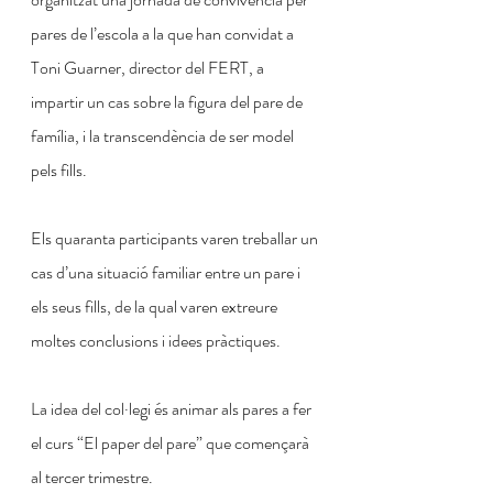
pares de l’escola a la que han convidat a 
Toni Guarner, director del FERT, a 
impartir un cas sobre la figura del pare de 
família, i la transcendència de ser model 
pels fills.
Els quaranta participants varen treballar un 
cas d’una situació familiar entre un pare i 
els seus fills, de la qual varen extreure 
moltes conclusions i idees pràctiques.
La idea del col·legi és animar als pares a fer 
el curs “El paper del pare” que començarà 
al tercer trimestre.