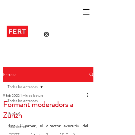
Entrada
Todas las entradas
9 feb 2022
1 min de lectura
Todas las entradas
Formant moderadors a
Zurizh
Butlletí
Toni Guarner, el director executiu del 
Newsletter
FERT, ha viatjat a Zurich (Suïssa), per a 