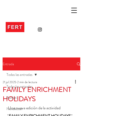
Entrada
Todas las entradas
21 jul 2025
2 min de lectura
Todas las entradas
FAMILY ENRICHMENT
HOLIDAYS
Butlletí
 Una nueva edición de la actividad 
Newsletter
“
FAMILY ENRICHMENT HOLIDAYS
”, 