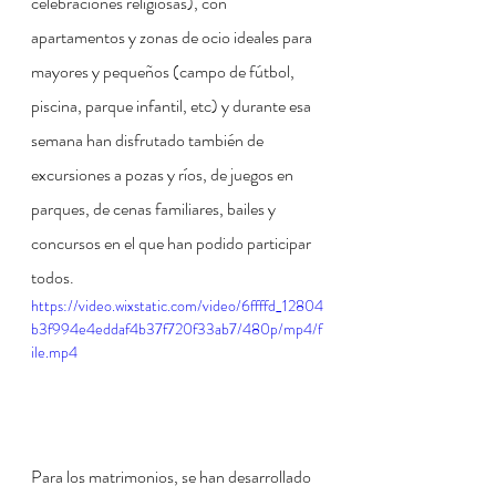
celebraciones religiosas), con 
apartamentos y zonas de ocio ideales para 
mayores y pequeños (campo de fútbol, 
piscina, parque infantil, etc) y durante esa 
semana han disfrutado también de 
excursiones a pozas y ríos, de juegos en 
parques, de cenas familiares, bailes y 
concursos en el que han podido participar 
todos.
https://video.wixstatic.com/video/6ffffd_12804
b3f994e4eddaf4b37f720f33ab7/480p/mp4/f
ile.mp4
Para los matrimonios, se han desarrollado 