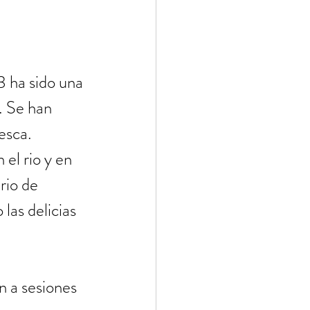
 ha sido una 
. Se han 
esca.
el rio y en 
rio de 
las delicias 
n a sesiones 