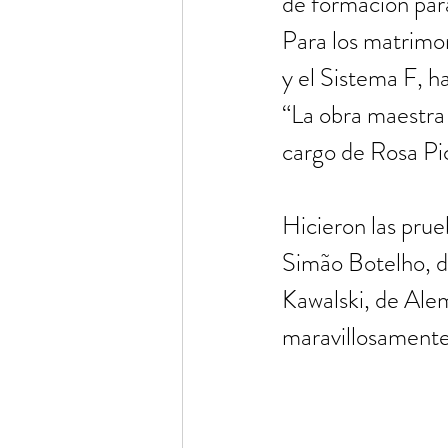
de formación para
Para los matrimon
y el Sistema F, h
“La obra maestra 
cargo de Rosa Pic
Hicieron las prue
Simão Botelho, de
Kawalski, de Alem
maravillosamente