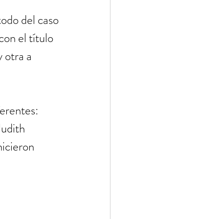
todo del caso 
on el título 
 otra a 
erentes: 
udith 
icieron 