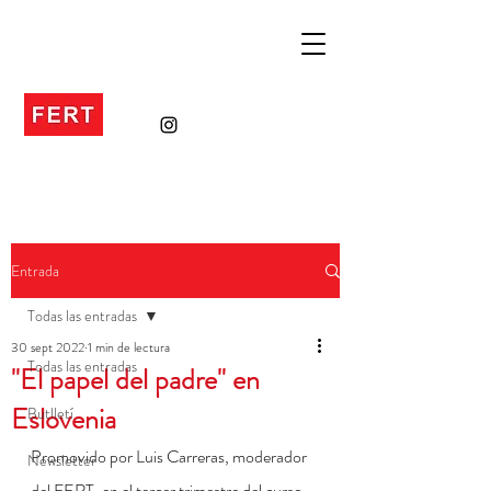
Entrada
Todas las entradas
30 sept 2022
1 min de lectura
Todas las entradas
"El papel del padre" en
Eslovenia
Butlletí
Promovido por Luis Carreras, moderador 
Newsletter
del FERT, en el tercer trimestre del curso 