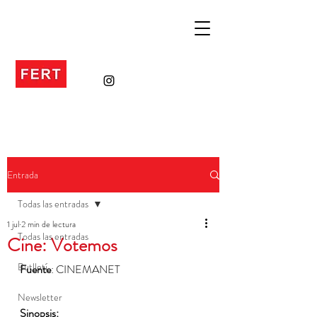
Entrada
Todas las entradas
1 jul
2 min de lectura
Todas las entradas
Cine: Votemos
Butlletí
Fuente
: CINEMANET
Newsletter
Sinopsis: