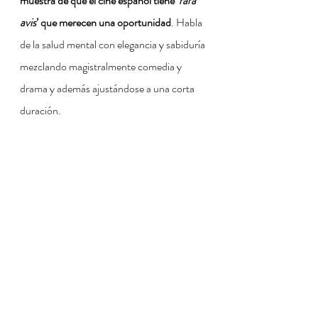
muestra de que el cine español tiene ‘
rara 
avis
’ que merecen una oportunidad
. Habla 
de la salud mental con elegancia y sabiduría 
mezclando magistralmente comedia y 
drama y además ajustándose a una corta 
duración.