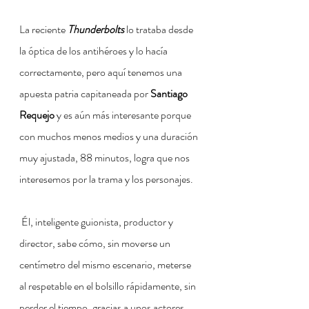
La reciente 
Thunderbolts 
lo trataba desde 
la óptica de los antihéroes y lo hacía 
correctamente, pero aquí tenemos una 
apuesta patria capitaneada por 
Santiago 
Requejo
 y es aún más interesante porque 
con muchos menos medios y una duración 
muy ajustada, 88 minutos, logra que nos 
interesemos por la trama y los personajes.
 Él, inteligente guionista, productor y 
director, sabe cómo, sin moverse un 
centímetro del mismo escenario, meterse 
al respetable en el bolsillo rápidamente, sin 
perder el tiempo, gracias a unos actores 