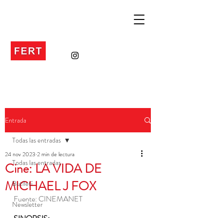
Entrada
Todas las entradas
24 nov 2023
2 min de lectura
Todas las entradas
Cine: LA VIDA DE
MICHAEL J FOX
Butlletí
Fuente: CINEMANET
Newsletter