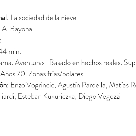
nal
: La sociedad de la nieve
J.A. Bayona
a
144 min.
ama. Aventuras | Basado en hechos reales. Supe
 Años 70. Zonas frías/polares
ión
: Enzo Vogrincic, Agustín Pardella, Matías Re
liardi, Esteban Kukuriczka, Diego Vegezzi