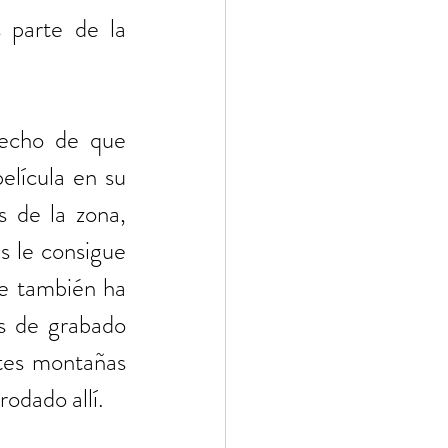
parte de la 
hecho de que 
lícula en su 
 de la zona, 
 le consigue 
ue también ha 
s de grabado 
tes montañas 
odado allí.