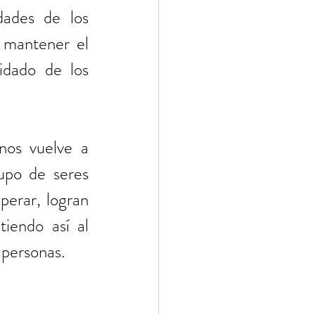
dades de los 
 mantener el 
dado de los 
nos vuelve a 
upo de seres 
perar, logran 
iendo así al 
 personas.