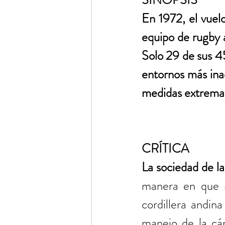
SINOPSIS
En 1972, el vuelo
equipo de rugby a
Solo 29 de sus 45
entornos más inac
medidas extremas
CRÍTICA
La sociedad de la
manera en que re
cordillera andin
manejo de la cám