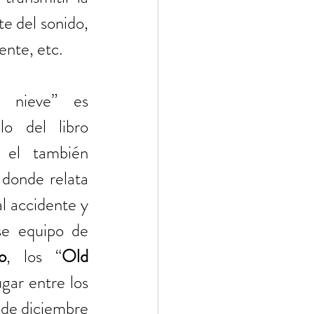
e del sonido, 
ente, etc.
 nieve” es 
o del libro 
el también 
 donde relata 
l accidente y 
se equipo de 
o
, los “
Old 
gar entre los 
 de diciembre 