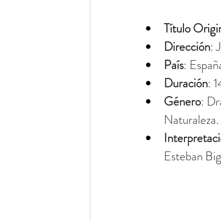
Título Origi
Dirección
: 
País
: Españ
Duración
: 
Género
: Dr
Naturaleza.
Interpretac
Esteban Big