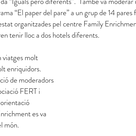
ada “Iguals però diferents”.  També va moderar 
rama “El paper del pare” a un grup de 14 pares f
estat organitzades pel centre Family Enrichmen
tenir lloc a dos hotels diferents.
viatges molt 
lt enriquidors. 
ació de moderadors 
ociació FERT i 
'orientació 
Enrichment es va 
el món.