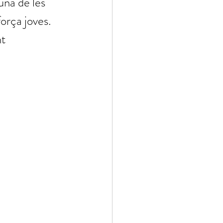
una de les 
orça joves. 
t 