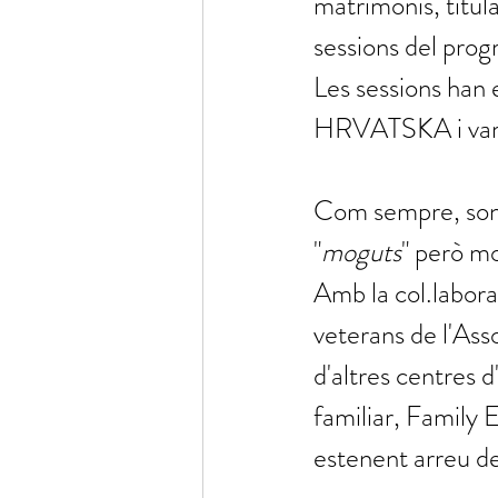
matrimonis, titul
sessions del prog
Les sessions han 
HRVATSKA i varen 
Com sempre, son 
"
moguts
" però mo
Amb la col.labor
veterans de l'Ass
d'altres centres d
familiar, Family 
estenent arreu d