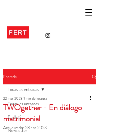
Entrada
Todas las entradas
22 mar 2023
1 min de lectura
Todas las entradas
TWOgether - En diálogo
matrimonial
Butlletí
Actualizado:
28 abr 2023
Newsletter