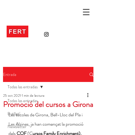
Entrada
Todas las entradas
25 oct 2021
1 min de lectura
Todas las entradas
Promoció del cursos a Girona
Butlletí
Les escoles de Girona, Bell-Lloc del Pla i 
Les Alzines, ja han començat la promoció 
Newsletter
dels 
COF 
(C
ursos Family Enrichment),