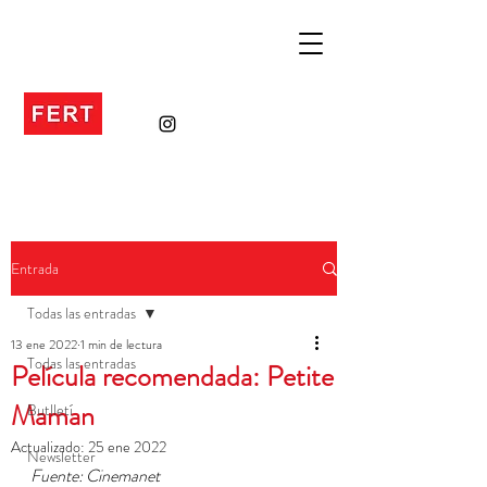
Entrada
Todas las entradas
13 ene 2022
1 min de lectura
Todas las entradas
Película recomendada: Petite
Maman
Butlletí
Actualizado:
25 ene 2022
Newsletter
Fuente: Cinemanet