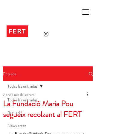
Entrada
Todas las entradas
7 ene
1 min de lectura
Todas las entradas
La Fundació Maria Pou
segueix recolzant al FERT
Butlletí
Newsletter
La 
Fundació Maria Pou
 segueix recolzant 