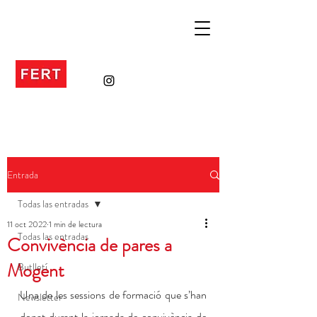
Entrada
Todas las entradas
11 oct 2022
1 min de lectura
Todas las entradas
Convivència de pares a
Mogent
Butlletí
Una de les sessions de formació que s’han 
Newsletter
donat durant la jornada de convivència de 