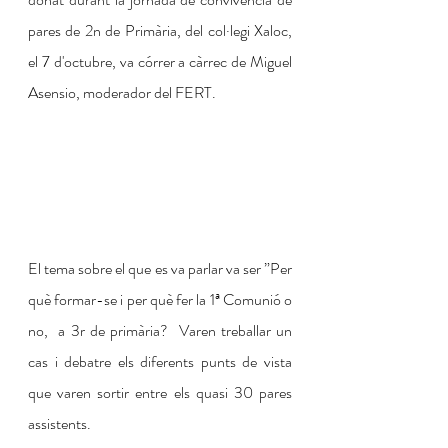
pares de 2n de Primària, del col·legi Xaloc, 
el 7 d'octubre, va córrer a càrrec de Miguel 
Asensio, moderador del FERT.
El tema sobre el que es va parlar va ser ”Per 
què formar-se i per què fer la 1ª Comunió o 
no,  a 3r de primària?  Varen treballar un 
cas i debatre els diferents punts de vista 
que varen sortir entre els quasi 30 pares 
assistents.