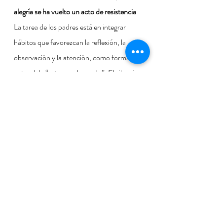
alegría se ha vuelto un acto de resistencia
La tarea de los padres está en integrar 
hábitos que favorezcan la reflexión, la 
observación y la atención, como forma 
natural de “estar en el mundo”. El silencio, 
la lectura profunda o una buena 
conversación son verdaderos factores de 
protección frente al vacío y la soledad de 
nuestra agotada e hiperestimulada 
sociedad.
Fidelidad a la vida real
Hablar de alegría en una cultura exhausta 
puede parecer ingenuo o fuera de lugar, sin 