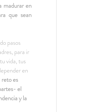
a madurar en 
ara que sean 
do pasos 
dres, para ir 
u vida, tus 
 depender en 
 reto es 
artes- el 
ndencia y la 