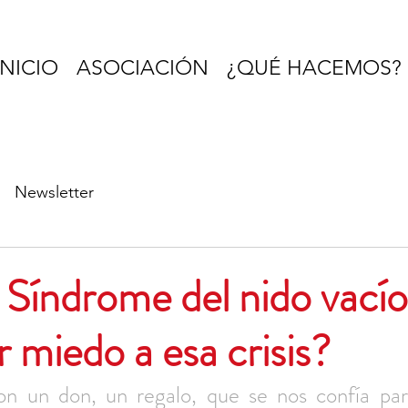
INICIO
ASOCIACIÓN
¿QUÉ HACEMOS?
Newsletter
a
 Síndrome del nido vacío
 miedo a esa crisis?
on un don, un regalo, que se nos confía par