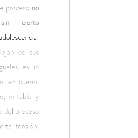
te proceso 
no 
in cierto 
adolescencia
, 
lejan de sus 
uales, es un 
o tan bueno, 
 irritable y 
 del proceso 
rta tensión, 