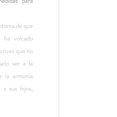
edidas para 
ntoma de que 
 ha volcado 
ctivas que no 
elo ver a la 
 la armonía 
 sus hijos, 