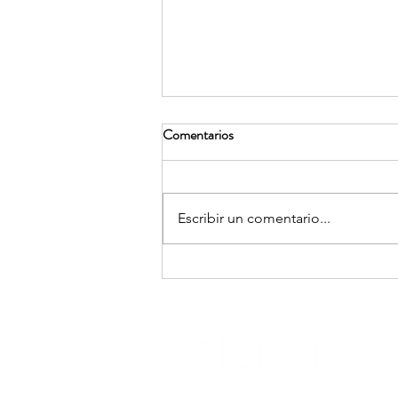
Comentarios
Escribir un comentario...
Artículo: Volver a Jérôme Lejeune
en tiempos emotivistas y
tecnoutópicos