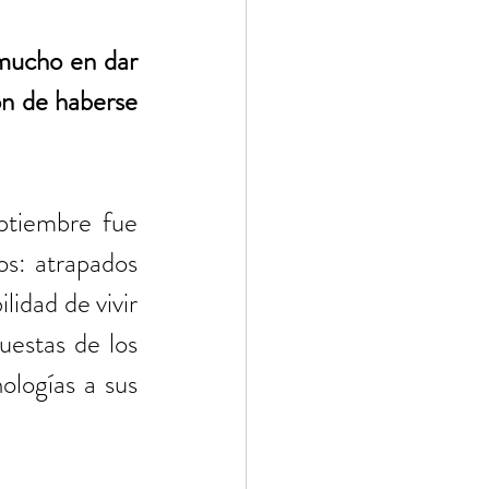
mucho en dar 
ón de haberse 
ptiembre fue 
s: atrapados 
idad de vivir 
uestas de los 
logías a sus 