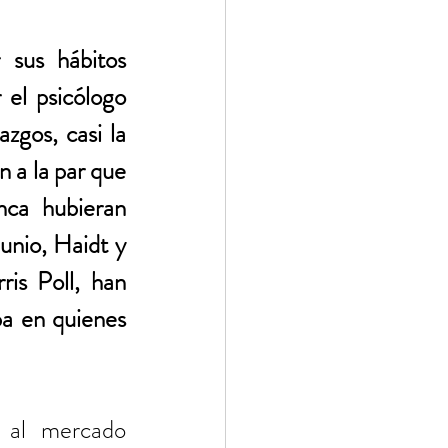
sus hábitos 
el psicólogo 
gos, casi la 
 a la par que 
ca hubieran 
unio, Haidt y 
is Poll, han 
a en quienes 
al mercado 