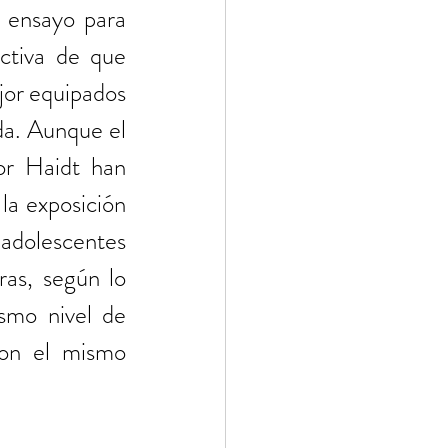
 ensayo para 
ctiva de que 
jor equipados 
a. Aunque el 
or Haidt han 
la exposición 
adolescentes 
as, según lo 
mo nivel de 
on el mismo 