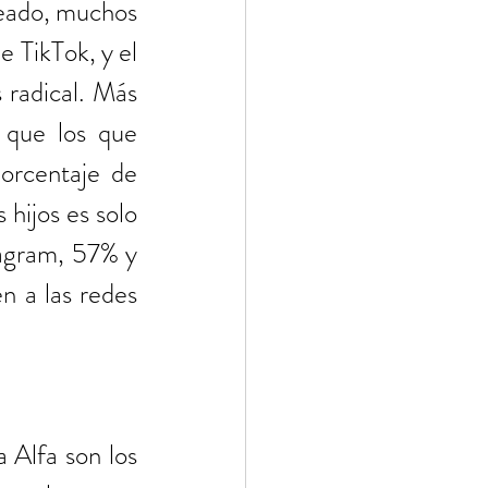
reado, muchos 
 TikTok, y el 
radical. Más 
que los que 
orcentaje de 
hijos es solo 
agram, 57% y 
 a las redes 
 Alfa son los 