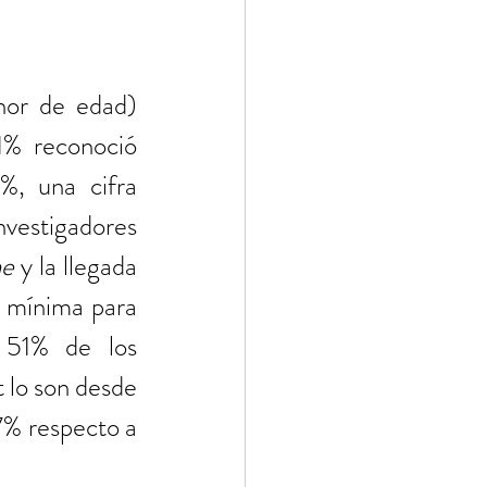
or de edad) 
% reconoció 
%, una cifra 
vestigadores 
ne
 y la llegada 
 mínima para 
 51% de los 
lo son desde 
7% respecto a 