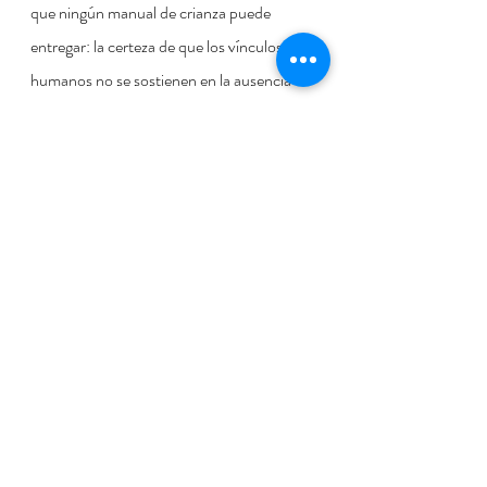
que ningún manual de crianza puede 
entregar: la certeza de que los vínculos 
humanos no se sostienen en la ausencia de 
fallos, sino en la capacidad de restaurarlos. 
Un padre que sabe pedir perdón le está 
entregando a su hijo una lección ética y 
una seguridad emocional más poderosa 
que cualquier charla.
La autoridad deja así de depender de la 
exigencia de lucir perfecta
 y se apoya en 
algo mucho más estable: la coherencia de 
reconocer, reparar y seguir adelante. Sin la 
presión de la vitrina, el hogar vuelve a ser 
un taller. En un taller hay ruido, hay viruta 